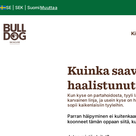
Siirrä sisältöön
SE |
SEK |
Suomi
Muuttaa
Ki
Kauppa kaikki
Osta tuote
Osta tuote
Kaikki partatuotteet
Kaikki parranajotuotteet
Osta ihotyyppiä
Kuinka saav
Niput
SPF Moisturisers
Suihkugeeli
Partapalsami ja vaha
Partaveitsi
Normaali
Lahjasarjat
Edistynyt alue
Deodorantti
Partahoito
Parranajogeeli
Herkkä
haalistunut
Kosteuttajat
Hiuksenhoito
Jälkipalsami
Öljyinen
Pintakuori
Kypsä
Kasvojen pesu
Väsynyt
Kun kyse on partahoidosta, tyyli 
Niput
karvainen linja, ja usein kyse on
Travel Minis
sopii kaikenlaisiin tyyleihin.
Kauppa kaikki
Parran häipyminen ei kuitenkaan
koonneet tämän oppaan siitä, kui