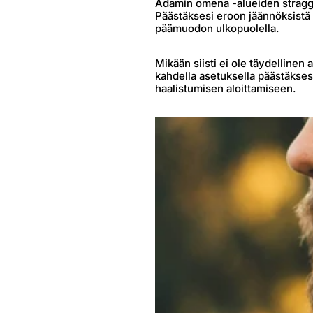
Adamin omena -alueiden straggler
Päästäksesi eroon jäännöksistä p
päämuodon ulkopuolella.
Mikään siisti ei ole täydellinen 
kahdella asetuksella päästäksesi
haalistumisen aloittamiseen.