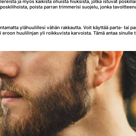
eista ja myös kaikista ohuista hiuksista, jotka istuvat poskilla
oskilihoista, poista parran trimmerisi suojelu, jonka tavoitteena
antamatta ylähuulillesi vähän rakkautta. Voit käyttää parta- tai pa
 eroon huulilinjan yli roikkuvista karvoista. Tämä antaa sinulle