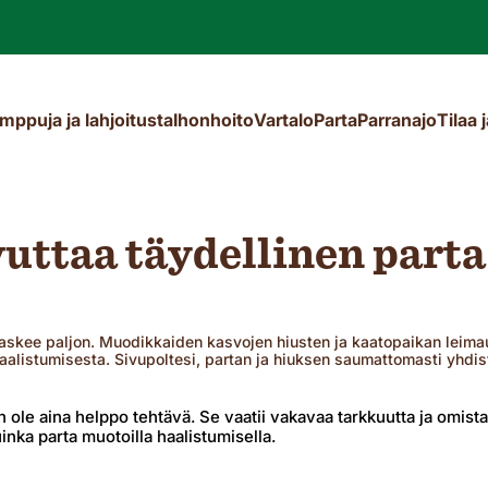
mppuja ja lahjoitusta
Ihonhoito
Vartalo
Parta
Parranajo
Tilaa 
Isien päivälahjaopas
Oppaat ja artikkelit
Oppaat ja artikkelit
uttaa täydellinen parta
[blogi-post]
[blogi-post]
[blogi-post]
laskee paljon. Muodikkaiden kasvojen hiusten ja kaatopaikan leimau
 haalistumisesta. Sivupoltesi, partan ja hiuksen saumattomasti yhdi
 ole aina helppo tehtävä. Se vaatii vakavaa tarkkuutta ja omis
nka parta muotoilla haalistumisella.