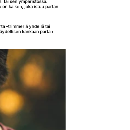
si tai sen ympäristössä.
 on kaiken, joka istuu partan
rta -trimmeriä yhdellä tai
 täydellisen kankaan partan