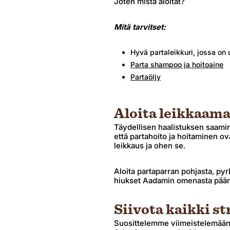
Joten mistä aloitat?
Mitä tarvitset:
Hyvä partaleikkuri, jossa on 
Parta shampoo ja hoitoaine
Partaöljy
Aloita leikkaama
Täydellisen haalistuksen saamin
että partahoito ja hoitaminen ov
leikkaus ja ohen se.
Aloita partaparran pohjasta, py
hiukset Aadamin omenasta päänt
Siivota kaikki str
Suosittelemme viimeistelemään s