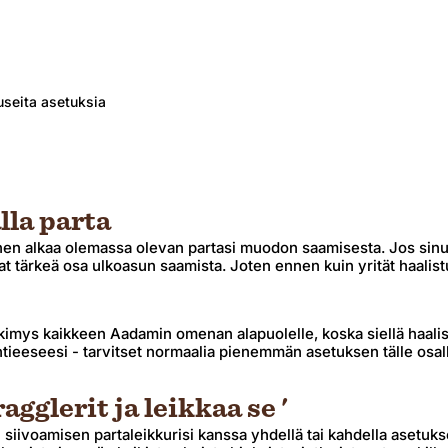
useita asetuksia
lla parta
en alkaa olemassa olevan partasi muodon saamisesta. Jos sinull
at tärkeä osa ulkoasun saamista. Joten ennen kuin yrität haalist
rkimys kaikkeen Aadamin omenan alapuolelle, koska siellä haalist
ieeseesi - tarvitset normaalia pienemmän asetuksen tälle osal
agglerit ja leikkaa se '
iivoamisen partaleikkurisi kanssa yhdellä tai kahdella asetukse