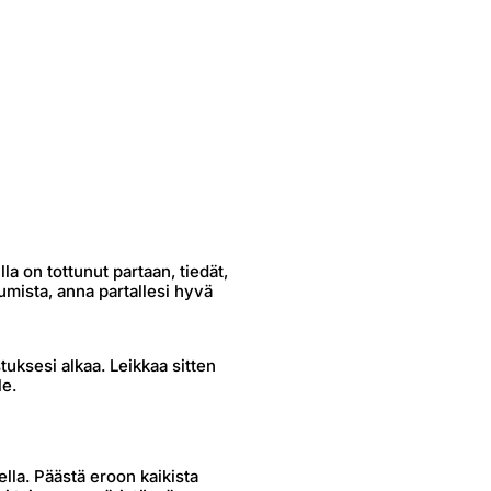
Unlock Better Skin
Discover Spray
with our Advanced
Deodorants
Range
a on tottunut partaan, tiedät,
umista, anna partallesi hyvä
uksesi alkaa. Leikkaa sitten
le.
lla. Päästä eroon kaikista