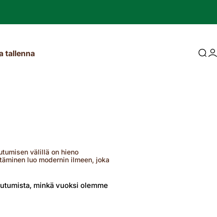
Acces
Pä
ja tallenna
Oppaat ja artikkelit
Oppaat ja artikkelit
[blogi-post]
[blogi-post]
[blogi-post]
[blogi-post]
tumisen välillä on hieno
stäminen luo modernin ilmeen, joka
tautumista, minkä vuoksi olemme