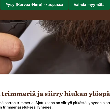
Pysy [Korvaa-Here] -kaupassa
Vaihda myymälä
Mihin olemme lähettäneet?
Kuljetus
Alue
Vahvistaa
Muuttosi, missä toimit, voi päivittää valuutan, toimitusvaihtoehdot ja tavaroiden sa
 trimmeriä ja siirry hiukan ylöspä
nä parran trimmeria. Ajatuksena on siirtyä pitkästä lyhyeen alare
in trimmeriasetuksesi lyhenee.