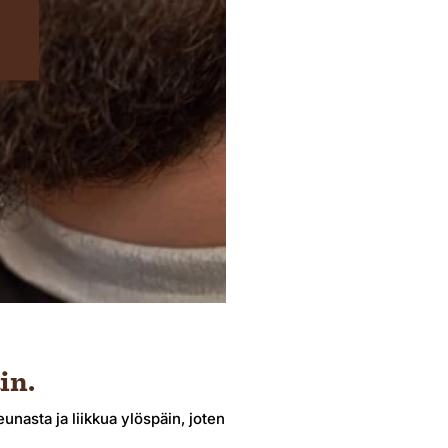
atavuuden laukussa.
in.
unasta ja liikkua ylöspäin, joten