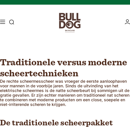
Skip naar inhoud
Toegang tot zoekopdracht
Ac
Traditionele versus moderne
Mature skin
Energising Skincare
scheertechnieken
De rechte scheermesscheer was vroeger de eerste aanloophaven
voor mannen in de voorbije jaren. Sinds de uitvinding van het
elektrische scheermes is de natte scheerbeurt bij sommigen uit de
gratie gevallen. Er zijn echter manieren om traditioneel nat scheren
te combineren met moderne producten om een ​​close, soepele en
niet-irriterende scheren te krijgen.
De traditionele scheerpakket