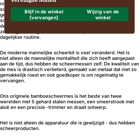
Verenigde Staten
niet hebben overwogen om een ​​luxe of een kunstvorm te
scheren omdat het meer een dagelijkse klus was. Ze hadden
Blijf in de winkel
Wijzig van de
geen andere opties, maar een rechte scheermesje nat
[vervangen]
winkel
scheren. Nu is er echter iets van een renaissance gaande in
Waar gaan we naartoe?
de mannelijke verzorgingswereld. Mannen omarmen betere
zelfzorg en brengen daarom een ​​beetje meer liefde in hun
dagelijkse routine.
Verzending naar
De moderne mannelijke scheerkit is veel veranderd. Het is
niet alleen de mannelijke mentaliteit die zich heeft aangepast
aan de tijd, dus hebben de scheermessen zelf. De kwaliteit van
de mes is drastisch verbeterd, gemaakt van metaal dat niet zo
Regio en taal
gemakkelijk roest en ook goedkoper is om regelmatig te
vervangen.
Ons originele bamboescheermes is het beste van twee
werelden met 5 gehard stalen messen, een smeerstrook met
Bevestigen
aloë en een precisie -trimmer en draait ontwerp.
Wijzigen waar u verzendt om de valuta, verzendopties en de beschikbaarheid van
Het is niet alleen de apparatuur die is gewijzigd - dus hebben
scheerproducten.